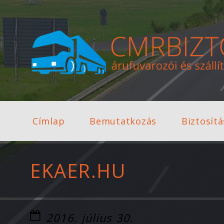
Címlap
Bemutatkozás
Biztosít
EKAER.HU
2016. július 30.