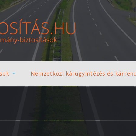
ások
Nemzetközi kárügyintézés és kárren